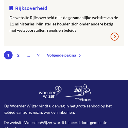
Rijksoverheid
De website Rijksoverheid.nl is de gezamenlijke website van de
11 ministeries. Ministeries houden zich onder andere bezig
met wetsvoorstellen, regels en beleids
1
2
…
9
Volgende pagina
Op WoerdenWijzer vindt u de weg in het grote aanbod op het
gebied van zorg, gezin, werk en inkomen.
De website WoerdenWijzer wordt beheerd door
gemeente