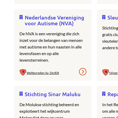
Nederlandse Vereniging
Sleu
voor Autisme (NVA)
Stichtin
De NVA is een vereniging die zich
gratis c
inzet voor de belangen van mensen
sleutele
met autisme en hun naasten in alle
andere t
levensfasen en op alle
levensterreinen.
Weltevreden 4a, De Bilt
Nijve
Stichting Sinar Maluku
Rep
De Molukse stichting beheerd en
In het Re
exploiteert het wijkcentrum
om alle m
Molenvliet door en voor
voeren. 