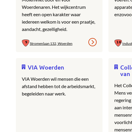
Woerdenaren. Het wijkcentrum
apparate
heeft een open karakter waar
enzovoor
iedereen welkom is voor een praatje,
aandacht, gezelligheid.
Stromenlaan 132, Woerden
Indus
VIA Woerden
Coll
van
VIA Woerden wil mensen die een
Het Coll
afstand hebben tot de arbeidsmarkt,
Mens ver
begeleiden naar werk.
regering
aan inte
mensenre
voorlich
mensenr