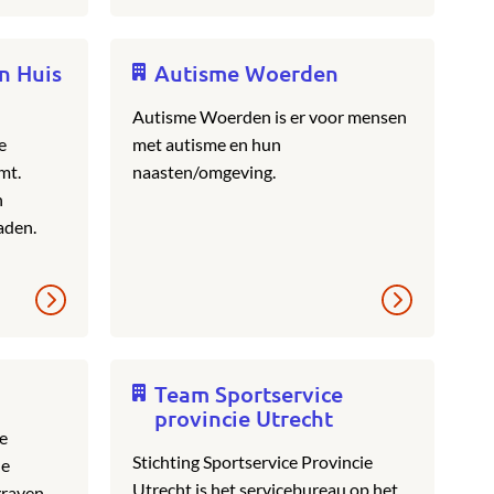
n Huis
Autisme Woerden
Autisme Woerden is er voor mensen
e
met autisme en hun
mt.
naasten/omgeving.
n
aden.
Team Sportservice
provincie Utrecht
de
Stichting Sportservice Provincie
de
Utrecht is het servicebureau op het
raven-