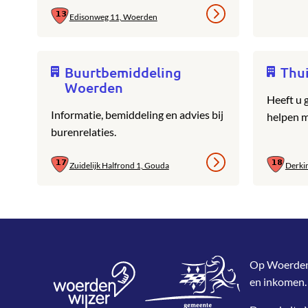
Edisonweg 11, Woerden
Buurtbemiddeling
Thui
Woerden
Heeft u g
Informatie, bemiddeling en advies bij
helpen m
burenrelaties.
Zuidelijk Halfrond 1, Gouda
Derki
Op WoerdenWi
en inkomen.