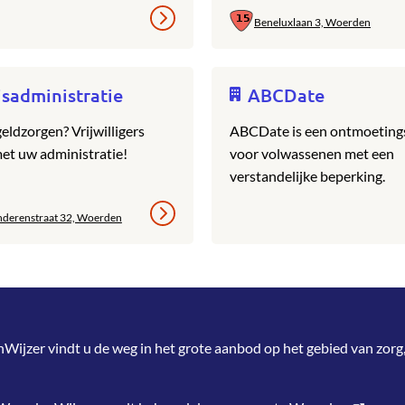
Beneluxlaan 3, Woerden
sadministratie
ABCDate
eldzorgen? Vrijwilligers
ABCDate is een ontmoeting
et uw administratie!
voor volwassenen met een
verstandelijke beperking.
nderenstraat 32, Woerden
jzer vindt u de weg in het grote aanbod op het gebied van zorg,