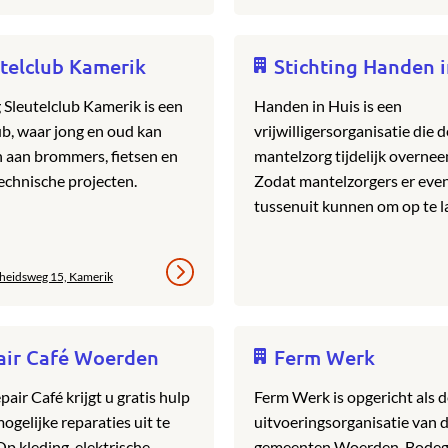
telclub Kamerik
Stichting Handen i
g Sleutelclub Kamerik is een
Handen in Huis is een
lub, waar jong en oud kan
vrijwilligersorganisatie die d
n aan brommers, fietsen en
mantelzorg tijdelijk overnee
echnische projecten.
Zodat mantelzorgers er eve
tussenuit kunnen om op te l
rheidsweg 15, Kamerik
air Café Woerden
Ferm Werk
pair Café krijgt u gratis hulp
Ferm Werk is opgericht als 
ogelijke reparaties uit te
uitvoeringsorganisatie van 
Op kleding, elektrische
gemeenten Woerden, Bodeg