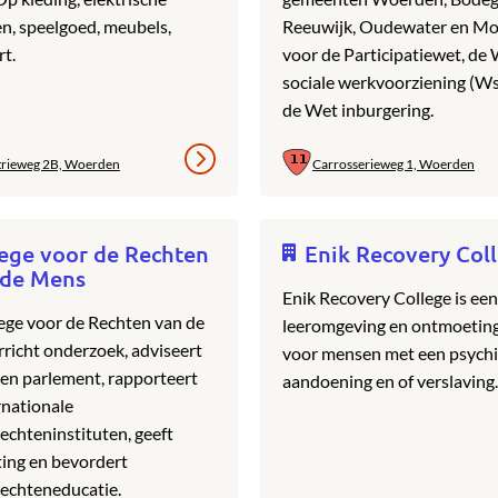
n, speelgoed, meubels,
Reeuwijk, Oudewater en Mo
t.
voor de Participatiewet, de
sociale werkvoorziening (W
de Wet inburgering.
trieweg 2B, Woerden
Carrosserieweg 1, Woerden
ege voor de Rechten
Enik Recovery Col
 de Mens
Enik Recovery College is een
ege voor de Rechten van de
leeromgeving en ontmoeting
richt onderzoek, adviseert
voor mensen met een psych
 en parlement, rapporteert
aandoening en of verslaving.
rnationale
chteninstituten, geeft
ting en bevordert
echteneducatie.