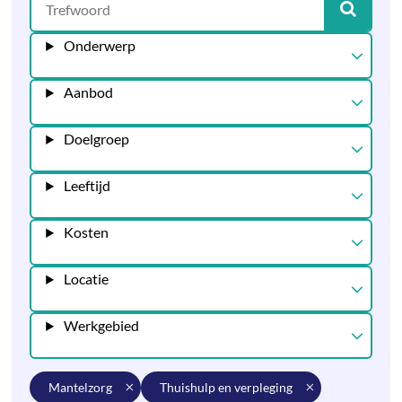
Onderwerp
Aanbod
Doelgroep
Leeftijd
Kosten
Locatie
Werkgebied
mantelzorg
thuishulp en verpleging