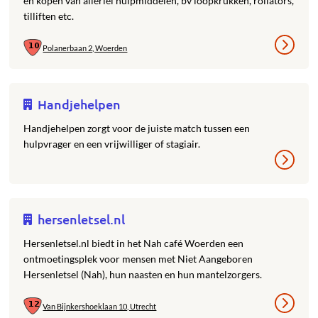
en kopen van allerlei hulpmiddelen, bv loopkrukken, rollators,
tilliften etc.
Polanerbaan 2, Woerden
Handjehelpen
Handjehelpen zorgt voor de juiste match tussen een
hulpvrager en een vrijwilliger of stagiair.
hersenletsel.nl
Hersenletsel.nl biedt in het Nah café Woerden een
ontmoetingsplek voor mensen met Niet Aangeboren
Hersenletsel (Nah), hun naasten en hun mantelzorgers.
Van Bijnkershoeklaan 10, Utrecht