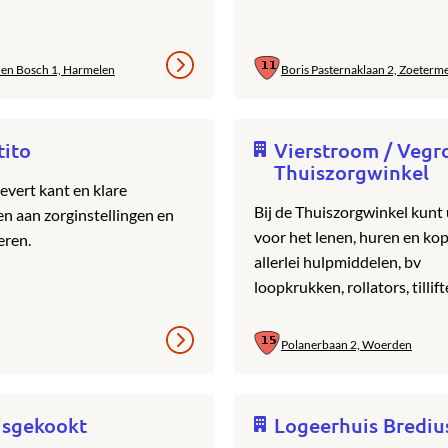
 en Bosch 1, Harmelen
Boris Pasternaklaan 2, Zoeterm
tito
Vierstroom / Vegr
Thuiszorgwinkel
evert kant en klare
Bij de Thuiszorgwinkel kunt 
en aan zorginstellingen en
voor het lenen, huren en ko
eren.
allerlei hulpmiddelen, bv
loopkrukken, rollators, tillift
Polanerbaan 2, Woerden
isgekookt
Logeerhuis Brediu