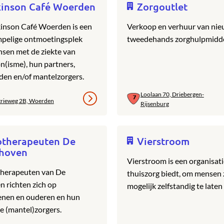
kinson Café Woerden
Zorgoutlet
inson Café Woerden is een
Verkoop en verhuur van nie
pelige ontmoetingsplek
tweedehands zorghulpmidde
sen met de ziekte van
n(isme), hun partners,
eden en/of mantelzorgers.
Loolaan 70, Driebergen-
trieweg 2B, Woerden
Rijsenburg
otherapeuten De
Vierstroom
nhoven
Vierstroom is een organisati
therapeuten van De
thuiszorg biedt, om mensen 
n richten zich op
mogelijk zelfstandig te late
enen en ouderen en hun
e (mantel)zorgers.