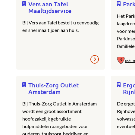
Vers aan Tafel
Par
Maaltijdservice
Het Park
Bij Vers aan Tafel bestelt u eenvoudig
laagdrem
en snel maaltijden aan huis.
voor men
Parkinso
familiel
Indus
Thuis-Zorg Outlet
Erg
Amsterdam
Rij
Bij Thuis-Zorg Outlet in Amsterdam
De ergo
wordt een groot assortiment
Rijnhove
hoofdzakelijk gebruikte
volwass
hulpmiddelen aangeboden voor
eventuel
ouderen, thuiszorg, bedrijven en