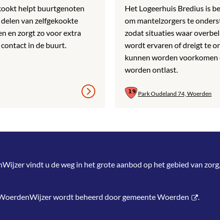
ookt helpt buurtgenoten
Het Logeerhuis Bredius is b
 delen van zelfgekookte
om mantelzorgers te onders
en en zorgt zo voor extra
zodat situaties waar overbel
 contact in de buurt.
wordt ervaren of dreigt te o
kunnen worden voorkomen 
worden ontlast.
Park Oudeland 74, Woerden
jzer vindt u de weg in het grote aanbod op het gebied van zorg,
 WoerdenWijzer wordt beheerd door
gemeente Woerden
.