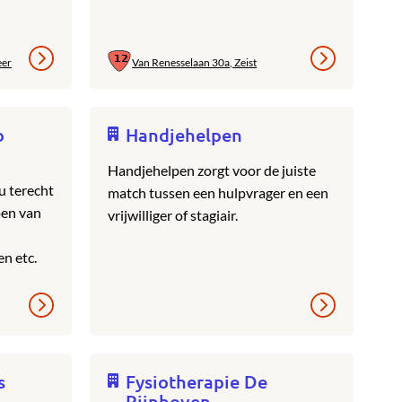
eer
Van Renesselaan 30a, Zeist
o
Handjehelpen
Handjehelpen zorgt voor de juiste
u terecht
match tussen een hulpvrager en een
pen van
vrijwilliger of stagiair.
en etc.
s
Fysiotherapie De
Rijnhoven