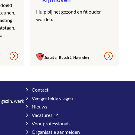
edoeld
Hulp bij het gezond en fit ouder
teunen,
worden.
asting
ntstaan,
of
Spruit en Bosch 1, Harmelen
Contact
Veelgestelde vragen
 gezin, werk
Nieuws
Vacatures
Voor professionals
Organisatie aanmelden