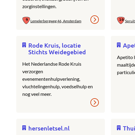
zorginstellingen.
Lemelerbergweg 46, Amsterdam
Spruit
Rode Kruis, locatie
Ape
Stichts Weidegebied
Apetito l
Het Nederlandse Rode Kruis
maaltijd
verzorgen
particuli
evenementenhulpverlening,
vluchtelingenhulp, voedselhulp en
nog veel meer.
hersenletsel.nl
Thu