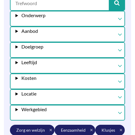
Onderwerp
Aanbod
Doelgroep
Leeftijd
Kosten
Locatie
Werkgebied
zorg en welzijn
eenzaamheid
klusjes