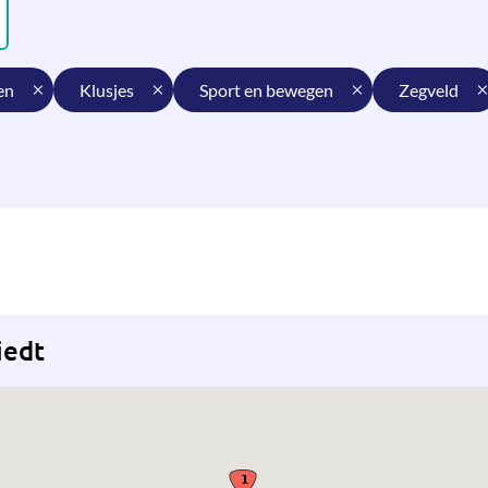
en
klusjes
sport en bewegen
zegveld
iedt