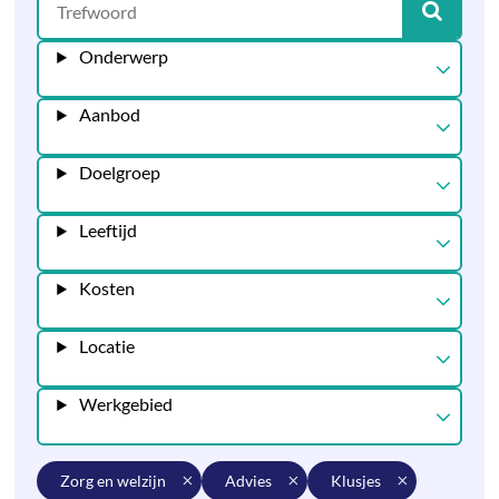
Onderwerp
Aanbod
Doelgroep
Leeftijd
Kosten
Locatie
Werkgebied
zorg en welzijn
advies
klusjes