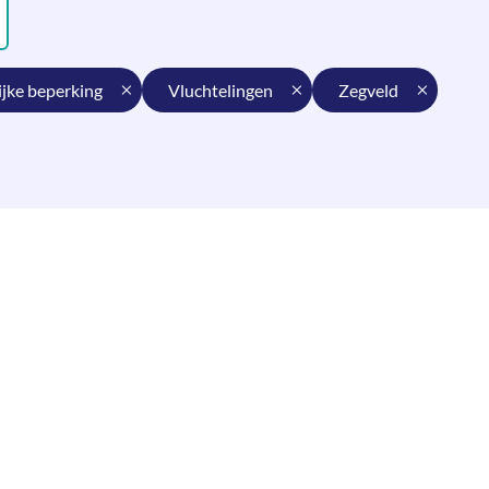
ijke beperking
vluchtelingen
zegveld