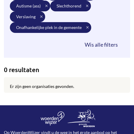
autisme (ass)
slechthorend
verslaving
onafhankelijke plek in de gemeente
0 resultaten
Er zijn geen organisaties gevonden.
Op WoerdenWijzer vindt u de weg in het grote aanbod op het