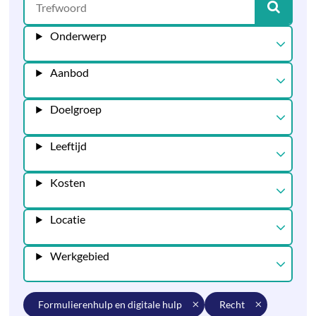
Onderwerp
Aanbod
Doelgroep
Leeftijd
Kosten
Locatie
Werkgebied
formulierenhulp en digitale hulp
recht