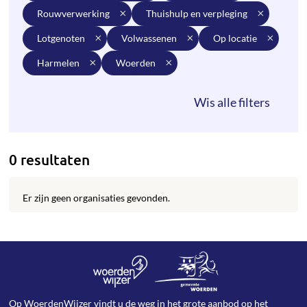
rouwverwerking
thuishulp en verpleging
lotgenoten
volwassenen
op locatie
harmelen
woerden
0 resultaten
Er zijn geen organisaties gevonden.
Op WoerdenWijzer vindt u de weg in het grote aanbod op het