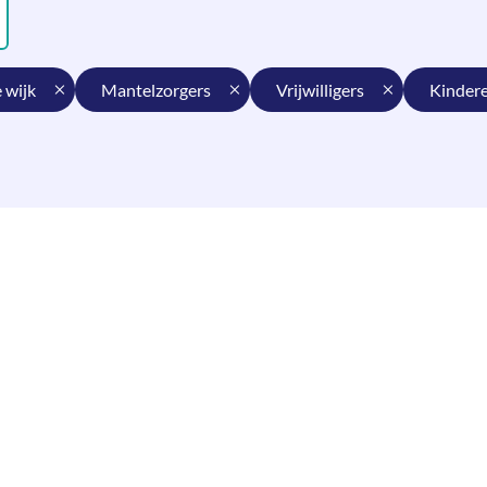
e wijk
mantelzorgers
vrijwilligers
kinder