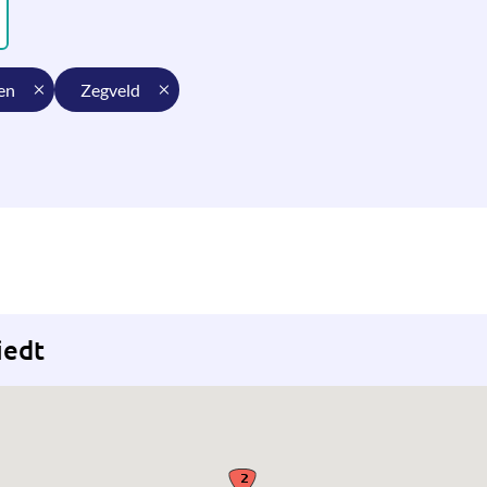
en
zegveld
iedt