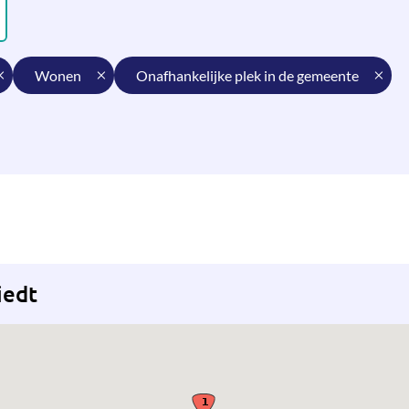
wonen
onafhankelijke plek in de gemeente
iedt