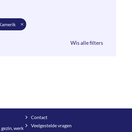
kamerik
Contact
Veelgestelde vragen
 gezin, werk