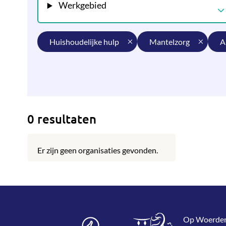
Werkgebied
huishoudelijke hulp
mantelzorg
0 resultaten
Er zijn geen organisaties gevonden.
Op WoerdenWi