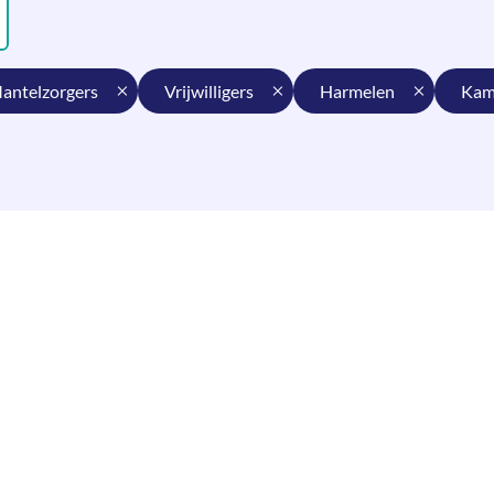
mantelzorgers
vrijwilligers
harmelen
ka