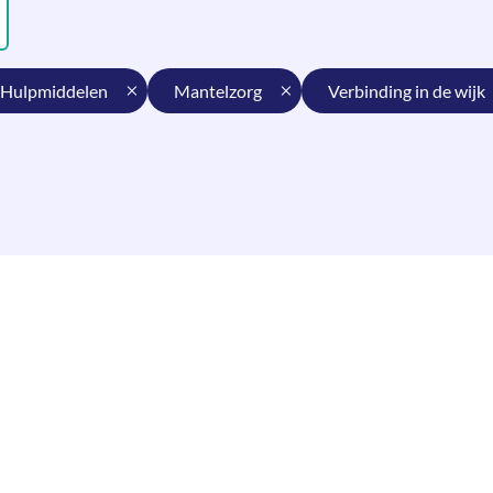
hulpmiddelen
mantelzorg
verbinding in de wijk