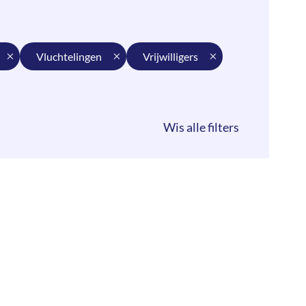
vluchtelingen
vrijwilligers