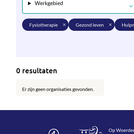
Werkgebied
fysiotherapie
gezond leven
hulp
0 resultaten
Er zijn geen organisaties gevonden.
Op WoerdenWi