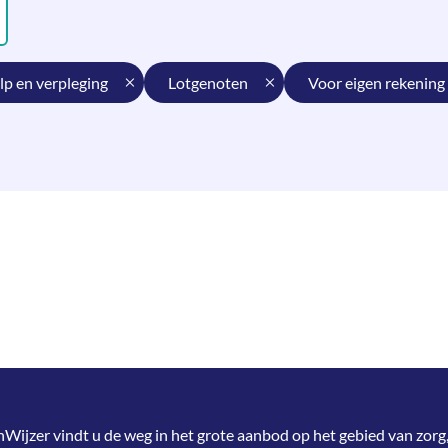
lp en verpleging
lotgenoten
voor eigen rekening
jzer vindt u de weg in het grote aanbod op het gebied van zorg,