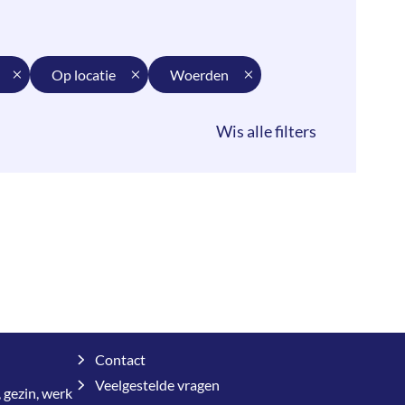
op locatie
woerden
Contact
Veelgestelde vragen
 gezin, werk