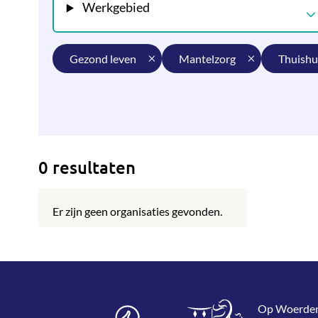
Werkgebied
gezond leven
mantelzorg
thuishu
0 resultaten
Er zijn geen organisaties gevonden.
Op WoerdenWi