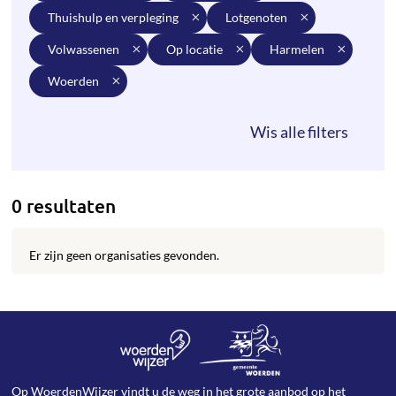
thuishulp en verpleging
lotgenoten
volwassenen
op locatie
harmelen
woerden
0 resultaten
Er zijn geen organisaties gevonden.
Op WoerdenWijzer vindt u de weg in het grote aanbod op het