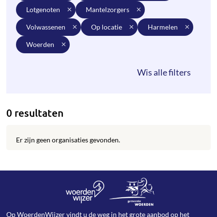
lotgenoten
mantelzorgers
volwassenen
op locatie
harmelen
woerden
0 resultaten
Er zijn geen organisaties gevonden.
Op WoerdenWijzer vindt u de weg in het grote aanbod op het