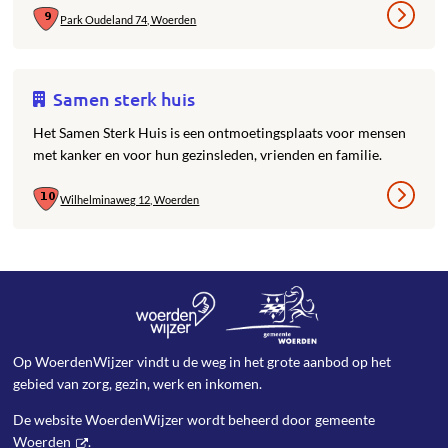
Park Oudeland 74, Woerden
Samen sterk huis
Het Samen Sterk Huis is een ontmoetingsplaats voor mensen
met kanker en voor hun gezinsleden, vrienden en familie.
Wilhelminaweg 12, Woerden
Op WoerdenWijzer vindt u de weg in het grote aanbod op het
gebied van zorg, gezin, werk en inkomen.
De website WoerdenWijzer wordt beheerd door
gemeente
Woerden
.