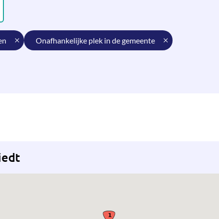
en
onafhankelijke plek in de gemeente
iedt