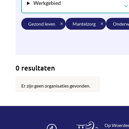
Werkgebied
gezond leven
mantelzorg
onderw
0 resultaten
Er zijn geen organisaties gevonden.
Op WoerdenWi