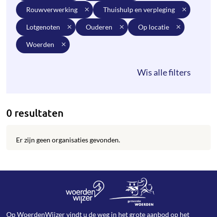
rouwverwerking
thuishulp en verpleging
lotgenoten
ouderen
op locatie
woerden
0 resultaten
Er zijn geen organisaties gevonden.
Op WoerdenWijzer vindt u de weg in het grote aanbod op het