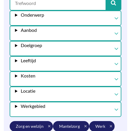
Onderwerp
Aanbod
Doelgroep
Leeftijd
Kosten
Locatie
Werkgebied
zorg en welzijn
mantelzorg
werk